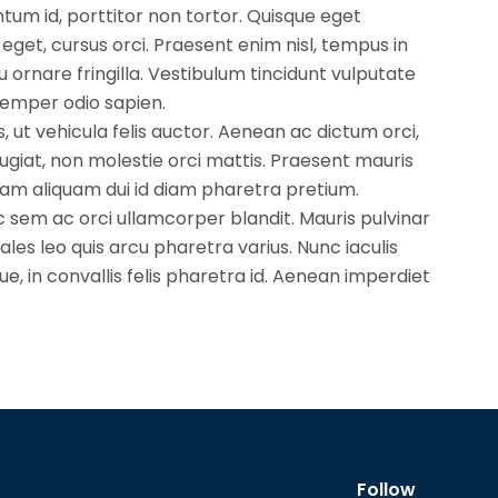
tum id, porttitor non tortor. Quisque eget
 eget, cursus orci. Praesent enim nisl, tempus in
eu ornare fringilla. Vestibulum tincidunt vulputate
 semper odio sapien.
bus, ut vehicula felis auctor. Aenean ac dictum orci,
feugiat, non molestie orci mattis. Praesent mauris
Etiam aliquam dui id diam pharetra pretium.
sem ac orci ullamcorper blandit. Mauris pulvinar
dales leo quis arcu pharetra varius. Nunc iaculis
ue, in convallis felis pharetra id. Aenean imperdiet
Follow