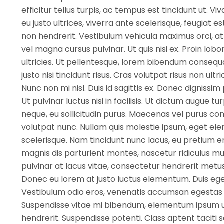
efficitur tellus turpis, ac tempus est tincidunt ut. Vi
eu justo ultrices, viverra ante scelerisque, feugiat e
non hendrerit. Vestibulum vehicula maximus orci, at 
vel magna cursus pulvinar. Ut quis nisi ex. Proin lo
ultricies. Ut pellentesque, lorem bibendum consequat
justo nisi tincidunt risus. Cras volutpat risus non ultri
Nunc non mi nisl. Duis id sagittis ex. Donec dignissim
Ut pulvinar luctus nisi in facilisis. Ut dictum augue tur
neque, eu sollicitudin purus. Maecenas vel purus conv
volutpat nunc. Nullam quis molestie ipsum, eget e
scelerisque. Nam tincidunt nunc lacus, eu pretium e
magnis dis parturient montes, nascetur ridiculus mu
pulvinar at lacus vitae, consectetur hendrerit metus
Donec eu lorem at justo luctus elementum. Duis eget
Vestibulum odio eros, venenatis accumsan egestas ut
Suspendisse vitae mi bibendum, elementum ipsum ut,
hendrerit. Suspendisse potenti. Class aptent taciti 