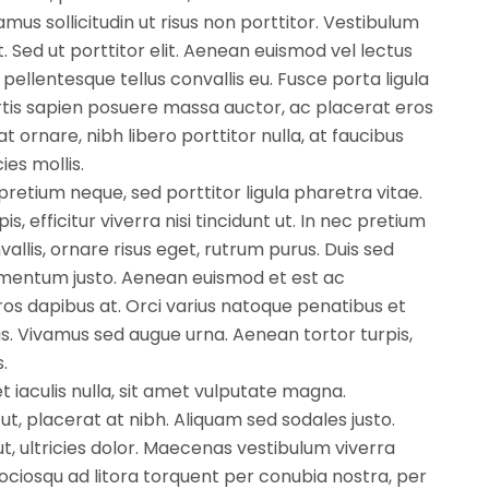
vamus sollicitudin ut risus non porttitor. Vestibulum
st. Sed ut porttitor elit. Aenean euismod vel lectus
pellentesque tellus convallis eu. Fusce porta ligula
bortis sapien posuere massa auctor, ac placerat eros
 ornare, nibh libero porttitor nulla, at faucibus
cies mollis.
 pretium neque, sed porttitor ligula pharetra vitae.
pis, efficitur viverra nisi tincidunt ut. In nec pretium
allis, ornare risus eget, rutrum purus. Duis sed
lementum justo. Aenean euismod et est ac
ros dapibus at. Orci varius natoque penatibus et
s. Vivamus sed augue urna. Aenean tortor turpis,
.
 iaculis nulla, sit amet vulputate magna.
, placerat at nibh. Aliquam sed sodales justo.
 ultricies dolor. Maecenas vestibulum viverra
sociosqu ad litora torquent per conubia nostra, per