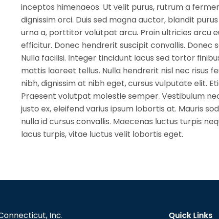
inceptos himenaeos. Ut velit purus, rutrum a fermen
dignissim orci. Duis sed magna auctor, blandit purus
urna a, porttitor volutpat arcu. Proin ultricies arcu 
efficitur. Donec hendrerit suscipit convallis. Donec
Nulla facilisi. Integer tincidunt lacus sed tortor fini
mattis laoreet tellus. Nulla hendrerit nisl nec risus 
nibh, dignissim at nibh eget, cursus vulputate elit. 
Praesent volutpat molestie semper. Vestibulum nec 
justo ex, eleifend varius ipsum lobortis at. Mauris so
nulla id cursus convallis. Maecenas luctus turpis neq
lacus turpis, vitae luctus velit lobortis eget.
Connecticut, Inc.
Quick Links